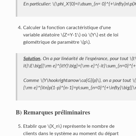
En particulier: \(\phi_X'(0)=i\dsum_{n= 0}^{+\infty}n\p(
Calculer la fonction caractéristique d'une
variable aléatoire \(Z=Y-1\) où \(Y\) est de loi
géométrique de paramètre \(p\).
Solution
.
On a par linéarité de l'espérance, pour tout \(t
it}\E\big[{\rm e}^{itY}\big]={\rm e}^{-it}\sum_{n=0}^{+
Comme \(Y\hookrightarrow\ca{G}(p)\), on a pour tout \(t
{\rm e}^{itn}p(1-p)^{n-1}=p\sum_{n=0}^{+\infty}\big[{\rm
B)
Remarques préliminaires
Etablir que \(X_n\) représente le nombre de
clients dans le système au moment du départ