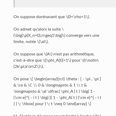
On suppose dorénavant que \(0<\rho<1\).
On admet qu'alors la suite \
(\big(\p(X_n=0),n\geq1\big)\) converge vers une
limite, notée \(\al\).
On suppose que \(A\) n'est pas arithmétique,
c'est-à-dire que \(|\phi_A(t)|<1\) pour \(t\notin\
{2k\pi,k\in\Z\}\).
On pose \[ \begin{array}{rcl} \theta : [ - \pi , \pi ]
& \ra & \C \\ 0 & \longmapsto & 1 \\ t &
\longmapsto & \al \dfrac{ \phi_A ( t ) \big( 1 -
{\rm e}^{ - i t } \big) }{ 1 - \phi_A( t ) {\rm e}^{ - i t
} } \; \hbox{ pour } \; t \neq 0 \end{array} \]