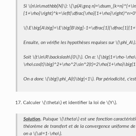
Si \(n\in\mathbb{N}\): \[\p(A\geq n)=\dsum_{k=n}^{+\inf
{1+\rho}\right)^k=\left(\dfrac{\rho}{1+\rho}\right)^n>0
\(\E\big[A\big]=\E\big[B\big]-1=\dfrac{1}{\dfrac{1}{1+
Ensuite, on vérifie les hypothèses requises sur \(\phi_A\)
Soit \(t\in\R\backslash\{0\}\). On a: \[\big|1+\rho-\rho
\rho\cos(t)\big)^2+\rho^2\sin^2(t)=2\rho(1+\rho)\big(1-\
On a donc \(\big|\phi_A(t)\big|<1\). Par périodicité, c'est
Calculer \(\theta\) et identifier la loi de \(Y\).
Solution
.
Puisque \(\theta\) est une fonction caractérist
théorème de transfert et de la convergence uniforme de l
on a \(\al=1-\rho\).