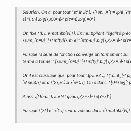
Solution
.
On a, pour tout \(t\in\R\), \(\phi_X(t)=\phi_Y(
e}^{itn}\big[\p(X=n)-\p(Y=n)\big]=0\]
On fixe \(k\in\mathbb{N}\). En multipliant l'égalité précé
\sum_{n=0}^{+\infty}{\rm e}^{it(n-k)}\big[\p(X=n)-\p(Y
Puisque la série de fonction converge uniformément sur \(
terme à terme: \[\sum_{n=0}^{+\infty}\big[\p(X=n)-\p(Y=
Or il est classique que, pour tout \(p\in\Z\), \(\dint_{-\pi
(p\neq0\) et à \(2\pi\) si \(p=0\). On a donc: \[0+\big[
Ainsi: \[\forall k\in\N,\quad\p(X=k)=\p(Y=k)\]
Puisque \(X\) et \(Y\) sont à valeurs dans \(\mathbb{N}\