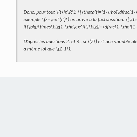
Donc, pour tout \(t\in\R\): \[\theta(t)=(1-\rho)\dfrac{1-
exemple \(z=\ex^{it}\) on arrive à la factorisation: \[\th
it}\big)\times\big(1-\rho\ex^{it}\big)}=\dfrac{1-\rho}{1-
D'après les questions 2. et 4., si \(Z\) est une variable 
a même loi que \(Z-1\).