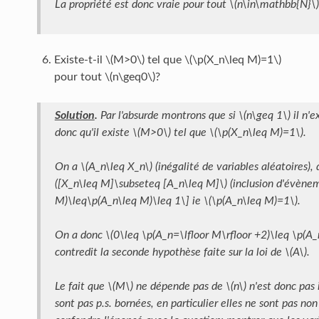
La propriété est donc vraie pour tout \(n\in\mathbb{N}\)
Existe-t-il \(M>0\) tel que \(\p(X_n\leq M)=1\)
pour tout \(n\geq0\)?
Solution
.
Par l'absurde montrons que si \(n\geq 1\) il n'
donc qu'il existe \(M>0\) tel que \(\p(X_n\leq M)=1\).
On a \(A_n\leq X_n\) (inégalité de variables aléatoires
([X_n\leq M]\subseteq [A_n\leq M]\) (inclusion d'évèneme
M)\leq\p(A_n\leq M)\leq 1\] ie \(\p(A_n\leq M)=1\).
On a donc \(0\leq \p(A_n=\lfloor M\rfloor +2)\leq \p(A_
contredit la seconde hypothèse faite sur la loi de \(A\).
Le fait que \(M\) ne dépende pas de \(n\) n'est donc pas 
sont pas p.s. bornées, en particulier elles ne sont pas n