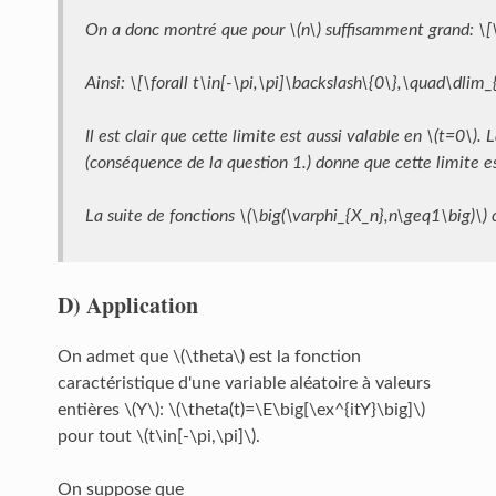
On a donc montré que pour \(n\) suffisamment grand: \[\b
Ainsi: \[\forall t\in[-\pi,\pi]\backslash\{0\},\quad\dlim_
Il est clair que cette limite est aussi valable en \(t=0\). 
(conséquence de la question 1.) donne que cette limite es
La suite de fonctions \(\big(\varphi_{X_n},n\geq1\big)\)
D)
Application
On admet que \(\theta\) est la fonction
caractéristique d'une variable aléatoire à valeurs
entières \(Y\): \(\theta(t)=\E\big[\ex^{itY}\big]\)
pour tout \(t\in[-\pi,\pi]\).
On suppose que