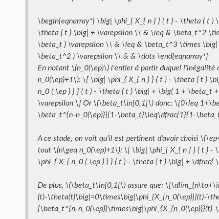
\begin{eqnarray*} \big| \phi_{ X_{ n } } ( t ) - \theta ( t ) 
\theta ( t ) \big| + \varepsilon \\ & \leq & \beta_t^2 \times
\beta_t ) \varepsilon \\ & \leq & \beta_t^3 \times \big| \ph
\beta_t^2 ) \varepsilon \\ & & \dots \end{eqnarray*}
En notant \(n_0(\ep)\) l'entier à partir duquel l'inégalité
n_0(\ep)+1\): \[ \big| \phi_{ X_{ n } } ( t ) - \theta ( t ) \
n_0 ( \ep ) } } ( t ) - \theta ( t ) \big| + \big( 1 + \beta_
\varepsilon \] Or \(\beta_t\in[0,1[\) donc: \[0\leq 1+
\beta_t^{n-n_0(\ep)}}{1-\beta_t}\leq\dfrac{1}{1-\beta_t
A ce stade, on voit qu'il est pertinent d'avoir choisi \(\e
tout \(n\geq n_0(\ep)+1\): \[ \big| \phi_{ X_{ n } } ( t ) - 
\phi_{ X_{ n_0 ( \ep ) } } ( t ) - \theta ( t ) \big| + \dfrac{ \
De plus, \(\beta_t\in[0,1[\) assure que: \[\dlim_{n\to+\
(t)-\theta(t)\big|=0\times\big|\phi_{X_{n_0(\ep)}}(t)-\th
[\beta_t^{n-n_0(\ep)}\times\big|\phi_{X_{n_0(\ep)}}(t)-\t