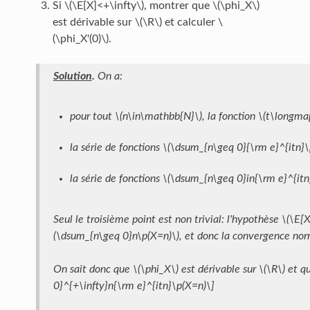
Si \(\E[X]<+\infty\), montrer que \(\phi_X\)
est dérivable sur \(\R\) et calculer \
(\phi_X'(0)\).
Solution
.
On a:
pour tout \(n\in\mathbb{N}\), la fonction \(t\longmap
la série de fonctions \(\dsum_{n\geq 0}{\rm e}^{itn}
la série de fonctions \(\dsum_{n\geq 0}in{\rm e}^{it
Seul le troisième point est non trivial: l'hypothèse \(\E[
(\dsum_{n\geq 0}n\p(X=n)\), et donc la convergence norm
On sait donc que \(\phi_X\) est dérivable sur \(\R\) et q
0}^{+\infty}n{\rm e}^{itn}\p(X=n)\]