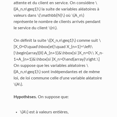
attente et du client en service. On considère \
((A_n,n\geq1)\) la suite de variables aléatoires à
valeurs dans \(\mathbb{N}\) où \(A_n\)
représente le nombre de clients arrivés pendant
le service du client \(n\).
On définit la suite \((X_n,n\geq1)\) comme suit \
[X_0=0\quad\hbox{et}\quad X_{n+1}=\left\
{\begin{array}{ll} A_{n+1}&\hbox{si }X_n=0\\ X_n-
1+A_{n+1}&\hbox{si }X_n>0\end{array}\right.\]
On suppose que les variables aléatoires \
((A_n,n\geq1)\) sont indépendantes et de même
loi, de loi commune celle d'une variable aléatoire
\(A\).
Hypothèses.
On suppose que:
\(A\) est à valeurs entières,