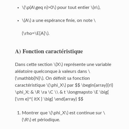
\(\p(A\geq n)>0\) pour tout entier \(n\),
\(A\) a une espérance finie, on note \
(\rho=\E[A]\).
A)
Fonction caractéristique
Dans cette section \(X\) représente une variable
aléatoire quelconque à valeurs dans \
(\mathbb{N}\). On définit sa fonction
caractéristique \(\phi_X\) par $$ \begin{array}{rl}
\phi_X: & \R \ra \C \\ & t \longmapsto \E \big[
{\rm e}^{ itX } \big] \end{array} $$
Montrer que \(\phi_X\) est continue sur \
(\R\) et périodique.