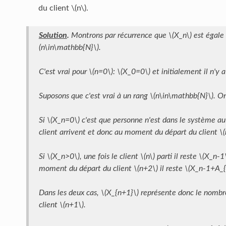
du client \(n\).
Solution
.
Montrons par récurrence que \(X_n\) est égale 
(n\in\mathbb{N}\).
C'est vrai pour \(n=0\): \(X_0=0\) et initialement il n'y
Suposons que c'est vrai à un rang \(n\in\mathbb{N}\). On
Si \(X_n=0\) c'est que personne n'est dans le système au
client arrivent et donc au moment du départ du client \(
Si \(X_n>0\), une fois le client \(n\) parti il reste \(X_n-
moment du départ du client \(n+2\) il reste \(X_n-1+A_
Dans les deux cas, \(X_{n+1}\) représente donc le nomb
client \(n+1\).