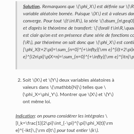
Solution
.
Remarquons que \(\phi_X\) est définie sur \(\R\
variable aléatoire bornée. Puisque \(X\) est à valeurs d
converge. Pour tout \(t\in\R\), la série \(\dsum_{n\geq
et d'après le théorème de transfert: \[\forall t\in\R,\q
est clair qu'on est en présence d'une série de fonctions 
(\R\), par théorème on sait donc que \(\phi_X\) est contin
[\phi_X(t+2\pi)=\sum_{n=0}^{+\infty}{\rm e}^{i(t+2\pi
e}^{i2n\pi}\p(X=n)=\sum_{n=0}^{+\infty}{\rm e}^{itn}\p(
Soit \(X\) et \(Y\) deux variables aléatoires à
valeurs dans \(\mathbb{N}\) telles que \
(\phi_X=\phi_Y\). Montrer que \(X\) et \(Y\)
ont même loi.
Indication
: on pourra considérer les intégrales
\
[I_k=\frac{1}{2\pi}\int_{-\pi}^{\pi}\phi_X(t){\rm
e}^{-ikt}\,{\rm d}t\]
pour tout entier \(k\).