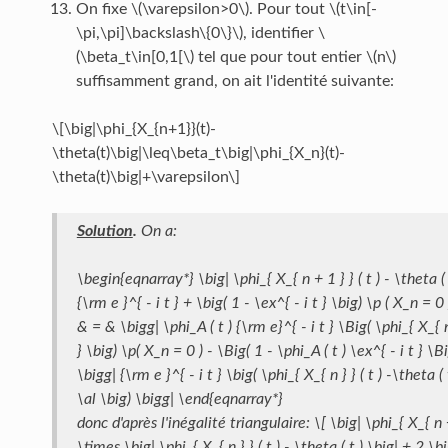
On fixe \(\varepsilon>0\). Pour tout \(t\in[-
\pi,\pi]\backslash\{0\}\), identifier \
(\beta_t\in[0,1[\) tel que pour tout entier \(n\)
suffisamment grand, on ait l'identité suivante:
\[\big|\phi_{X_{n+1}}(t)-
\theta(t)\big|\leq\beta_t\big|\phi_{X_n}(t)-
\theta(t)\big|+\varepsilon\]
Solution
.
On a:
\begin{eqnarray*} \big| \phi_{ X_{ n + 1 } } ( t ) - \theta ( t
{\rm e }^{ - i t } + \big( 1 - \ex^{ - i t } \big) \p ( X_n = 
& = & \bigg| \phi_A ( t ) {\rm e}^{ - i t } \Big( \phi_{ X_{ n }
} \big) \p( X_n = 0 ) - \Big( 1 - \phi_A ( t ) \ex^{ - i t } \
\bigg| {\rm e }^{ - i t } \big( \phi_{ X_{ n } } ( t ) -\theta (
\al \big) \bigg| \end{eqnarray*}
donc d'après l'inégalité triangulaire: \[ \big| \phi_{ X_{ n + 
\times \big| \phi_{ X_{ n } } ( t ) - \theta ( t ) \big| + 2 \bi