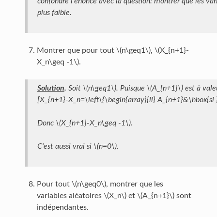
confondre l'énoncé avec la question: montrer que les vari
plus faible.
Montrer que pour tout \(n\geq1\), \(X_{n+1}-
X_n\geq -1\).
Solution
.
Soit \(n\geq1\). Puisque \(A_{n+1}\) est à val
[X_{n+1}-X_n=\left\{\begin{array}{ll} A_{n+1}&\hbox{si
Donc \(X_{n+1}-X_n\geq -1\).
C'est aussi vrai si \(n=0\).
Pour tout \(n\geq0\), montrer que les
variables aléatoires \(X_n\) et \(A_{n+1}\) sont
indépendantes.