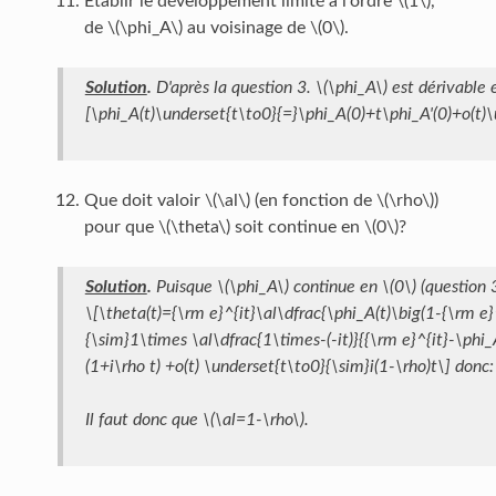
Etablir le développement limité à l'ordre \(1\),
de \(\phi_A\) au voisinage de \(0\).
Solution
.
D'après la question 3. \(\phi_A\) est dérivable e
[\phi_A(t)\underset{t\to0}{=}\phi_A(0)+t\phi_A'(0)+o(t)\
Que doit valoir \(\al\) (en fonction de \(\rho\))
pour que \(\theta\) soit continue en \(0\)?
Solution
.
Puisque \(\phi_A\) continue en \(0\) (question 
\[\theta(t)={\rm e}^{it}\al\dfrac{\phi_A(t)\big(1-{\rm e}
{\sim}1\times \al\dfrac{1\times-(-it)}{{\rm e}^{it}-\phi_
(1+i\rho t) +o(t) \underset{t\to0}{\sim}i(1-\rho)t\] donc:
Il faut donc que \(\al=1-\rho\).