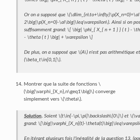
Or on a supposé que \(\dlim_{n\to+\infty}\p(X_n=0)=\al\
2\big|\p(X_n=0)-\al\big|\leq\varepsilon\). Ainsi si on pos
suffisamment grand: \[ \big| \phi_{ X_{ n + 1 } } ( t ) - \the
- \theta ( t ) \big| + \varepsilon \]
De plus, on a supposé que \(A\) n'est pas arithmétique et
(\beta_t\in[0,1[\).
Montrer que la suite de fonctions \
(\big(\varphi_{X_n},n\geq1\big)\) converge
simplement vers \(\theta\).
Solution
.
Soient \(t\in[-\pi,\pi]\backslash\{0\}\) et \(\v
grand: \[\big|\varphi_{X_n}(t)-\theta(t)\big|\leq\varepsil
En itérant plusieurs fois l'inégalité de la question 13. (