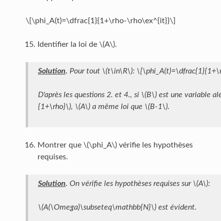
\[\phi_A(t)=\dfrac{1}{1+\rho-\rho\ex^{it}}\]
Identifier la loi de \(A\).
Solution
.
Pour tout \(t\in\R\): \[\phi_A(t)=\dfrac{1}{1+\
D'après les questions 2. et 4., si \(B\) est une variable 
{1+\rho}\), \(A\) a même loi que \(B-1\).
Montrer que \(\phi_A\) vérifie les hypothèses
requises.
Solution
.
On vérifie les hypothèses requises sur \(A\):
\(A(\Omega)\subseteq\mathbb{N}\) est évident.