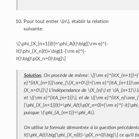
Pour tout entier \(n\), établir la relation
suivante:
\[\phi_{X_{n+1}}(t)=\phi_A(t)\big[{\rm e}^{-
it}\phi_{X_n}(t)+\big(1-{\rm e}^{-
it}\big)\p(X_n=0)\big]\]
Solution
.
On procède de même: \[{\rm e}^{itX_{n+1}}={
e}^{itX_{n+1}}\one_{\{X_n>0\}}={\rm e}^{itA_{n+1}}\on
{X_n>0\}}\] L'indépendance de \(X_{n}\) et \(A_{n+1}\) (
et \({\rm e}^{itA_{n+1}}\), et de \({\rm e}^{itX_n}\one_{
[\phi_{X_{n+1}}(t)=\phi_A(t)\p(X_n=0)+{\rm e}^{-it}\phi
puisque \(\phi_{A_{n+1}}=\phi_A\).
On utilise la formule démontrée à la question précédent
it}\phi_A(t)\big[\phi_{X_n}(t)-\p(X_n=0)\big]\] ce qu'il f