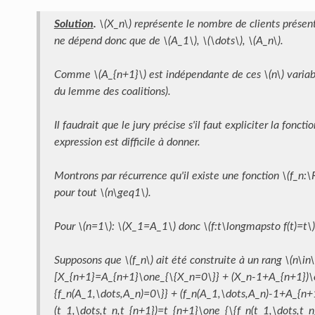
Solution
.
\(X_n\) représente le nombre de clients présen
ne dépend donc que de \(A_1\), \(\dots\), \(A_n\).
Comme \(A_{n+1}\) est indépendante de ces \(n\) variabl
du lemme des coalitions).
Il faudrait que le jury précise s'il faut expliciter la fonct
expression est difficile à donner.
Montrons par récurrence qu'il existe une fonction \(f_n:
pour tout \(n\geq1\).
Pour \(n=1\): \(X_1=A_1\) donc \(f:t\longmapsto f(t)=t\
Supposons que \(f_n\) ait été construite à un rang \(n\
[X_{n+1}=A_{n+1}\one_{\{X_n=0\}} + (X_n-1+A_{n+1})\
{f_n(A_1,\dots,A_n)=0\}} + (f_n(A_1,\dots,A_n)-1+A_{n+1
(t_1,\dots,t_n,t_{n+1})=t_{n+1}\one_{\{f_n(t_1,\dots,t_n