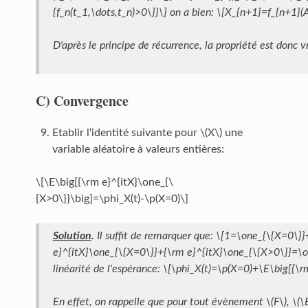
{f_n(t_1,\dots,t_n)>0\}}\] on a bien: \[X_{n+1}=f_{n+1}
D'après le principe de récurrence, la propriété est donc v
C)
Convergence
Etablir l'identité suivante pour \(X\) une
variable aléatoire à valeurs entières:
\[\E\big[{\rm e}^{itX}\one_{\
{X>0\}}\big]=\phi_X(t)-\p(X=0)\]
Solution
.
Il suffit de remarquer que: \[1=\one_{\{X=0\}}
e}^{itX}\one_{\{X=0\}}+{\rm e}^{itX}\one_{\{X>0\}}=\o
linéarité de l'espérance: \[\phi_X(t)=\p(X=0)+\E\big[{\
En effet, on rappelle que pour tout évènement \(F\), \(\E