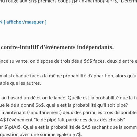
u rouge aux $n$ premiers coups ($n\in\mathbb{N}^*$). Détermine
 afficher/masquer ]
 contre-intuitif d'évènements indépendants.
ence suivante, on dispose de trois dés à $6$ faces, deux d'entre 
al si chaque face a la même probabilité d'apparition, alors qu'un 
able que les autres.
 au hasard un dé et on le lance. Quelle est la probabilité que la fa
e le dé a donné $6$, quelle est la probabilité qu'il soit pipé?
 maintenant (simultanément) deux dés parmi les trois disponibles
$ l'évènement "le dé pipé fait partie des deux dés choisis".
er $\p(A)$. Quelle est la probabilité de $A$ sachant que la somm
uestion avec une somme égale à $7$.