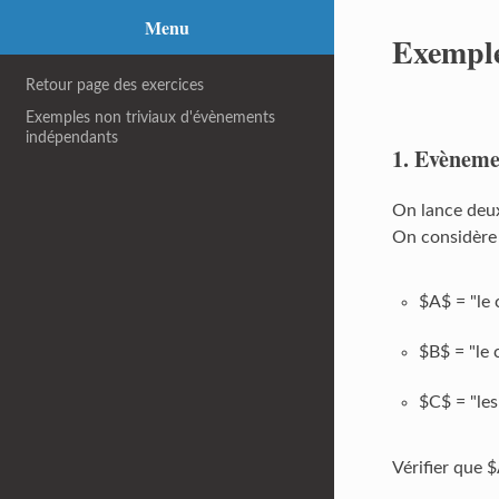
Menu
Exemple
Retour page des exercices
Exemples non triviaux d'évènements
indépendants
1. Evèneme
On lance deux
On considère 
$A$ = "le 
$B$ = "le 
$C$ = "les
Vérifier que 