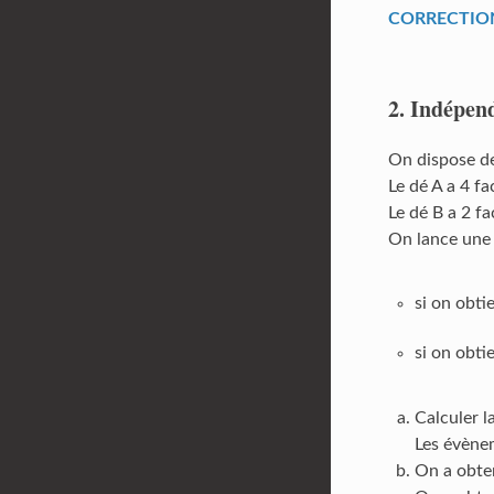
CORRECTION [
2. Indépen
On dispose de
Le dé A a 4 fa
Le dé B a 2 fa
On lance une p
si on obti
si on obti
Calculer l
Les évènem
On a obten