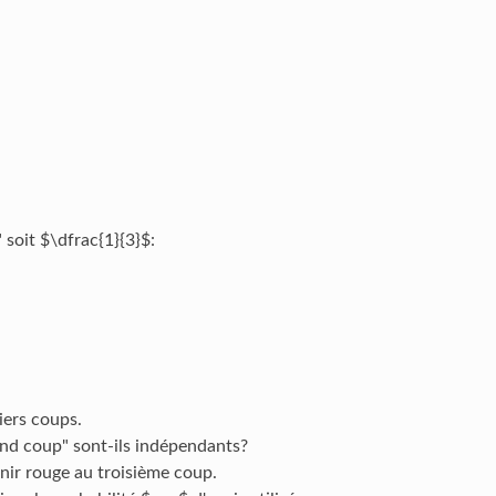
 soit $\dfrac{1}{3}$:
iers coups.
nd coup" sont-ils indépendants?
nir rouge au troisième coup.