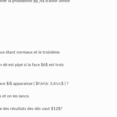
r la probabilité $p_n$ d'avoir utilisé
eux étant normaux et le troisième
dé est pipé si la face $6$ est trois
ce $i$ apparaisse ( $i\in\lc 1;6\rc$ ) ?
 et on les lance.
e des résultats des dés vaut $12$?