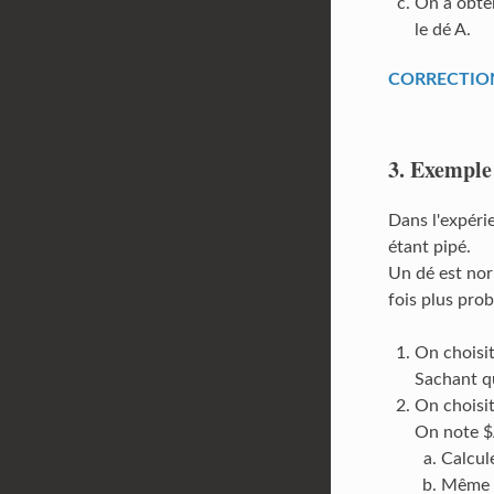
On a obten
le dé A.
CORRECTION [
3. Exemple
Dans l'expéri
étant pipé.
Un dé est norm
fois plus prob
On choisit
Sachant qu
On choisit
On note $A
Calcul
Même q